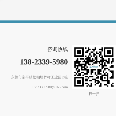
咨询热线
138-2339-5980
东莞市常平镇松柏塘竹祥工业园D栋
13823395980@163.com
扫一扫