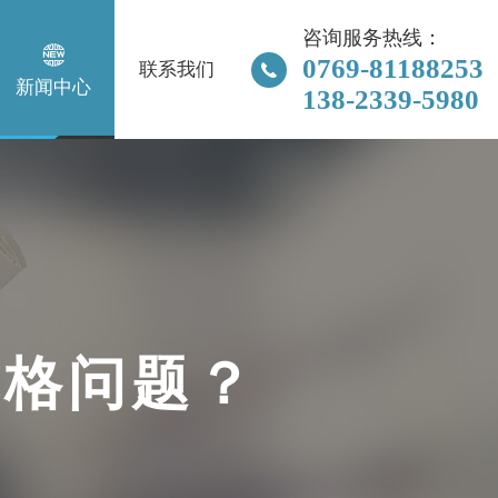
咨询服务热线：

0769-81188253
联系我们

新闻中心
138-2339-5980
规
格
问
题
？