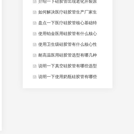
胶管价格？
介绍一下硅胶管出现老化开裂原
因及解决方法？
如何解决医疗硅胶管生产厂家生
产质量的问题？
盘点一下医疗硅胶管核心基础特
性有哪些？
使用铂金医用硅胶管有什么核心
工艺特点？
使用卫生级硅胶管有什么核心性
能优势？
耐高温医用硅胶管选型有哪几种
结构？
说明一下真空硅胶管有哪些选型
关键要点？
说明一下使用奶瓶硅胶管有哪些
成品验收标准？