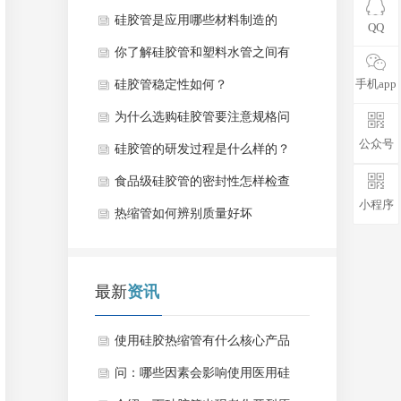
因是什么？
硅胶管是应用哪些材料制造的
QQ
呢？
你了解硅胶管和塑料水管之间有
手机app
什么区别？
硅胶管稳定性如何？
为什么选购硅胶管要注意规格问
公众号
题？
硅胶管的研发过程是什么样的？
食品级硅胶管的密封性怎样检查
小程序
最好
热缩管如何辨别质量好坏
最新
资讯
使用硅胶热缩管有什么核心产品
性能优势？
问：哪些因素会影响使用医用硅