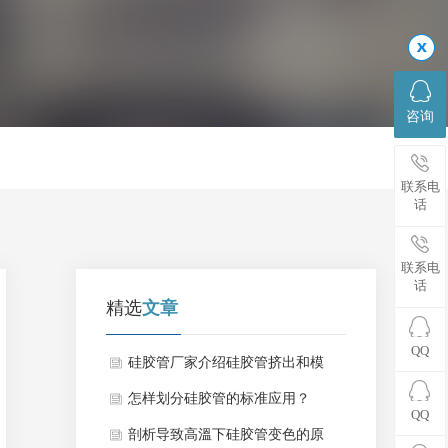
咨询
联系电
话
联系电
话
精选
文章
QQ
硅胶管厂家介绍硅胶管挤出和模
压生产两者区别是什么？
怎样划分硅胶管的标准应用？
QQ
剖析导致高溫下硅胶管变色的原