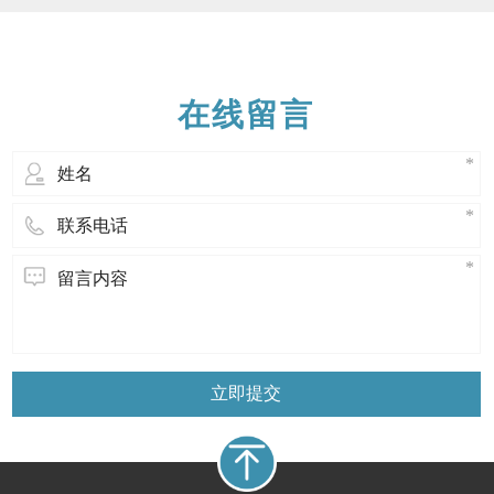
的环境下发生反应。 薄壁硅胶管它是挤出
成型后包装供应的，通常是环形，单独装
在双层密封聚乙烯袋中。值得注意的是，
硅胶是热固性的，薄壁硅胶管不能像热
在线留言
立即提交