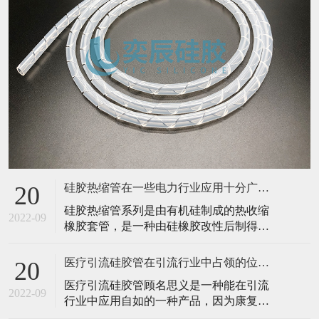
硅胶热缩管在一些电力行业应用十分广泛！
20
硅胶热缩管系列是由有机硅制成的热收缩
2022-09
橡胶套管，是一种由硅橡胶改性后制得的
具有热缩性能的硅胶管，不仅具有一般硅
胶管本身优良的性能，耐高温、耐高压、
医疗引流硅胶管在引流行业中占领的位置！
20
柔软且富有弹性，还兼具有热收缩性能，
医疗引流硅胶管顾名思义是一种能在引流
良好的耐刺扎损伤机械性能。硅胶热缩管
2022-09
行业中应用自如的一种产品，因为康复机
最大的优点就是在潮湿的坏境之中或者是
构等第三方平台需要为每个患者、有需求