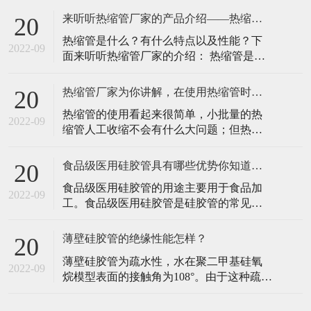
在温度升高的时，性能不会发生显著地变
的人提供始终如一可的弹性材料。并且可
化，所以在一
来听听热缩管厂家的产品介绍——热缩管！
20
以应用在多种环境下可以应用在多种器械
热缩管是什么？有什么特点以及性能？下
上，呼吸回路上面，NSF导管等。因为医疗
2022-09
面来听听热缩管厂家的介绍： 热缩管是用
引流硅胶管可以通过生物相容性报告，符
聚烯烃材料特制的热缩套管，也可以叫
合LFGB、FDA等多项检测。 医疗引
EVA材料。表层采用优质软质化学交联聚
热缩管厂家为你讲解，在使用热缩管时可能会遇到的问题！
20
烯烃原料，内层采用热熔胶制成。表层的
热缩管的使用看起来很简单，小批量的热
原料具有绝缘层防腐耐磨的特点，内层具
2022-09
缩管人工收缩不会有什么大问题；但热缩
有低熔点、防潮密封、高附着力的优点。
套管在批量加热收缩时，如果混合随意放
热缩管厂家的产品具有高温折叠，柔软阻
入烘箱或隧道炉中，可能会出现很多问
燃，
食品级医用硅胶管具有哪些优势你知道吗！
20
题，会大大影响生产效率，增加生产成
食品级医用硅胶管的用途主要用于食品加
本，降低热缩管绝缘保护的性能。那么有
2022-09
工。食品级医用硅胶管是硅胶管的常见类
什么办法可以解决这些事情呢？热缩管厂
型，不同的硅胶管各有其特殊的优势。先
家为您讲解: 热缩管常见问题和解决方案：
说一下食品级医用硅胶管的特殊优势。 食
一
薄壁硅胶管的绝缘性能怎样？
20
品级医用硅胶管是一种硅橡胶塑料软管，
薄壁硅胶管为疏水性，水在聚二甲基硅氧
用于诊断、治疗和护理。要求颜色单一，
2022-09
烷模型表面的接触角为108°。由于这种疏水
对组织和细胞的损伤尽可能小，不含因迁
性，薄壁硅胶管在表面活性剂不足的情况
移而损害药物性能的化合物。食品级医用
下，与水介质不发生反应，只在强碱强酸
硅胶管会