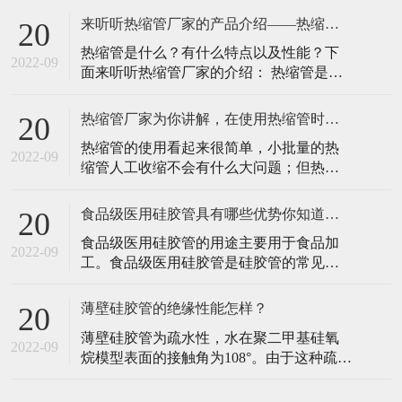
在温度升高的时，性能不会发生显著地变
的人提供始终如一可的弹性材料。并且可
化，所以在一
来听听热缩管厂家的产品介绍——热缩管！
20
以应用在多种环境下可以应用在多种器械
热缩管是什么？有什么特点以及性能？下
上，呼吸回路上面，NSF导管等。因为医疗
2022-09
面来听听热缩管厂家的介绍： 热缩管是用
引流硅胶管可以通过生物相容性报告，符
聚烯烃材料特制的热缩套管，也可以叫
合LFGB、FDA等多项检测。 医疗引
EVA材料。表层采用优质软质化学交联聚
热缩管厂家为你讲解，在使用热缩管时可能会遇到的问题！
20
烯烃原料，内层采用热熔胶制成。表层的
热缩管的使用看起来很简单，小批量的热
原料具有绝缘层防腐耐磨的特点，内层具
2022-09
缩管人工收缩不会有什么大问题；但热缩
有低熔点、防潮密封、高附着力的优点。
套管在批量加热收缩时，如果混合随意放
热缩管厂家的产品具有高温折叠，柔软阻
入烘箱或隧道炉中，可能会出现很多问
燃，
食品级医用硅胶管具有哪些优势你知道吗！
20
题，会大大影响生产效率，增加生产成
食品级医用硅胶管的用途主要用于食品加
本，降低热缩管绝缘保护的性能。那么有
2022-09
工。食品级医用硅胶管是硅胶管的常见类
什么办法可以解决这些事情呢？热缩管厂
型，不同的硅胶管各有其特殊的优势。先
家为您讲解: 热缩管常见问题和解决方案：
说一下食品级医用硅胶管的特殊优势。 食
一
薄壁硅胶管的绝缘性能怎样？
20
品级医用硅胶管是一种硅橡胶塑料软管，
薄壁硅胶管为疏水性，水在聚二甲基硅氧
用于诊断、治疗和护理。要求颜色单一，
2022-09
烷模型表面的接触角为108°。由于这种疏水
对组织和细胞的损伤尽可能小，不含因迁
性，薄壁硅胶管在表面活性剂不足的情况
移而损害药物性能的化合物。食品级医用
下，与水介质不发生反应，只在强碱强酸
硅胶管会