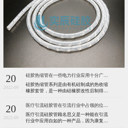
硅胶热缩管在一些电力行业应用十分广泛！
20
硅胶热缩管系列是由有机硅制成的热收缩
2022-09
橡胶套管，是一种由硅橡胶改性后制得的
具有热缩性能的硅胶管，不仅具有一般硅
胶管本身优良的性能，耐高温、耐高压、
医疗引流硅胶管在引流行业中占领的位置！
20
柔软且富有弹性，还兼具有热收缩性能，
医疗引流硅胶管顾名思义是一种能在引流
良好的耐刺扎损伤机械性能。硅胶热缩管
2022-09
行业中应用自如的一种产品，因为康复机
最大的优点就是在潮湿的坏境之中或者是
构等第三方平台需要为每个患者、有需求