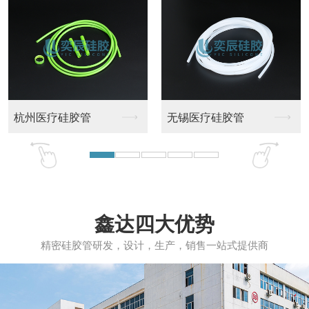
疗硅胶管
薄壁硅胶管
耐压硅胶
鑫达四大优势
精密硅胶管研发，设计，生产，销售一站式提供商