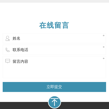
的环境下发生反应。 薄壁硅胶管它是挤出
成型后包装供应的，通常是环形，单独装
在双层密封聚乙烯袋中。值得注意的是，
硅胶是热固性的，薄壁硅胶管不能像热
在线留言
立即提交