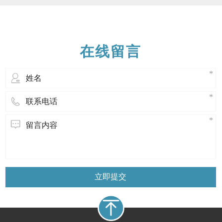
的环境下发生反应。 薄壁硅胶管它是挤出
成型后包装供应的，通常是环形，单独装
在双层密封聚乙烯袋中。值得注意的是，
硅胶是热固性的，薄壁硅胶管不能像热
在线留言
立即提交