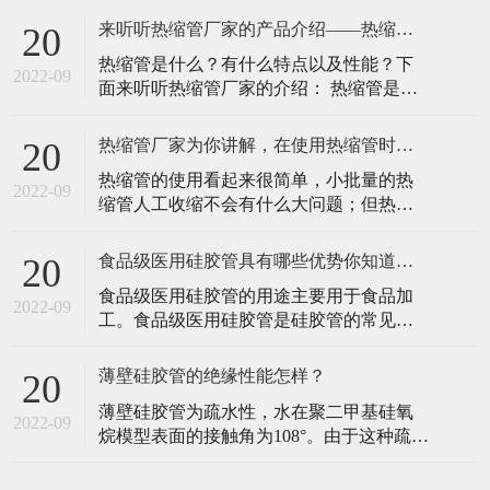
在温度升高的时，性能不会发生显著地变
的人提供始终如一可的弹性材料。并且可
化，所以在一
来听听热缩管厂家的产品介绍——热缩管！
20
以应用在多种环境下可以应用在多种器械
热缩管是什么？有什么特点以及性能？下
上，呼吸回路上面，NSF导管等。因为医疗
2022-09
面来听听热缩管厂家的介绍： 热缩管是用
引流硅胶管可以通过生物相容性报告，符
聚烯烃材料特制的热缩套管，也可以叫
合LFGB、FDA等多项检测。 医疗引
EVA材料。表层采用优质软质化学交联聚
热缩管厂家为你讲解，在使用热缩管时可能会遇到的问题！
20
烯烃原料，内层采用热熔胶制成。表层的
热缩管的使用看起来很简单，小批量的热
原料具有绝缘层防腐耐磨的特点，内层具
2022-09
缩管人工收缩不会有什么大问题；但热缩
有低熔点、防潮密封、高附着力的优点。
套管在批量加热收缩时，如果混合随意放
热缩管厂家的产品具有高温折叠，柔软阻
入烘箱或隧道炉中，可能会出现很多问
燃，
食品级医用硅胶管具有哪些优势你知道吗！
20
题，会大大影响生产效率，增加生产成
食品级医用硅胶管的用途主要用于食品加
本，降低热缩管绝缘保护的性能。那么有
2022-09
工。食品级医用硅胶管是硅胶管的常见类
什么办法可以解决这些事情呢？热缩管厂
型，不同的硅胶管各有其特殊的优势。先
家为您讲解: 热缩管常见问题和解决方案：
说一下食品级医用硅胶管的特殊优势。 食
一
薄壁硅胶管的绝缘性能怎样？
20
品级医用硅胶管是一种硅橡胶塑料软管，
薄壁硅胶管为疏水性，水在聚二甲基硅氧
用于诊断、治疗和护理。要求颜色单一，
2022-09
烷模型表面的接触角为108°。由于这种疏水
对组织和细胞的损伤尽可能小，不含因迁
性，薄壁硅胶管在表面活性剂不足的情况
移而损害药物性能的化合物。食品级医用
下，与水介质不发生反应，只在强碱强酸
硅胶管会