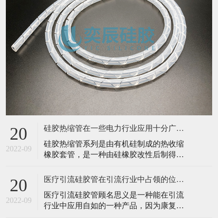
硅胶热缩管在一些电力行业应用十分广泛！
20
硅胶热缩管系列是由有机硅制成的热收缩
2022-09
橡胶套管，是一种由硅橡胶改性后制得的
具有热缩性能的硅胶管，不仅具有一般硅
胶管本身优良的性能，耐高温、耐高压、
医疗引流硅胶管在引流行业中占领的位置！
20
柔软且富有弹性，还兼具有热收缩性能，
医疗引流硅胶管顾名思义是一种能在引流
良好的耐刺扎损伤机械性能。硅胶热缩管
2022-09
行业中应用自如的一种产品，因为康复机
最大的优点就是在潮湿的坏境之中或者是
构等第三方平台需要为每个患者、有需求