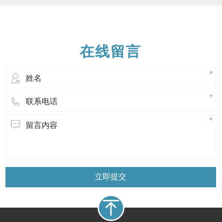
的环境下发生反应。 薄壁硅胶管它是挤出
成型后包装供应的，通常是环形，单独装
在双层密封聚乙烯袋中。值得注意的是，
硅胶是热固性的，薄壁硅胶管不能像热
在线留言
立即提交