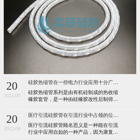
硅胶热缩管在一些电力行业应用十分广泛！
20
硅胶热缩管系列是由有机硅制成的热收缩
2022-09
橡胶套管，是一种由硅橡胶改性后制得的
具有热缩性能的硅胶管，不仅具有一般硅
胶管本身优良的性能，耐高温、耐高压、
医疗引流硅胶管在引流行业中占领的位置！
20
柔软且富有弹性，还兼具有热收缩性能，
医疗引流硅胶管顾名思义是一种能在引流
良好的耐刺扎损伤机械性能。硅胶热缩管
2022-09
行业中应用自如的一种产品，因为康复机
最大的优点就是在潮湿的坏境之中或者是
构等第三方平台需要为每个患者、有需求