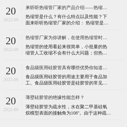
在温度升高的时，性能不会发生显著地变
的人提供始终如一可的弹性材料。并且可
化，所以在一
来听听热缩管厂家的产品介绍——热缩管！
20
以应用在多种环境下可以应用在多种器械
热缩管是什么？有什么特点以及性能？下
上，呼吸回路上面，NSF导管等。因为医疗
2022-09
面来听听热缩管厂家的介绍： 热缩管是用
引流硅胶管可以通过生物相容性报告，符
聚烯烃材料特制的热缩套管，也可以叫
合LFGB、FDA等多项检测。 医疗引
EVA材料。表层采用优质软质化学交联聚
热缩管厂家为你讲解，在使用热缩管时可能会遇到的问题！
20
烯烃原料，内层采用热熔胶制成。表层的
热缩管的使用看起来很简单，小批量的热
原料具有绝缘层防腐耐磨的特点，内层具
2022-09
缩管人工收缩不会有什么大问题；但热缩
有低熔点、防潮密封、高附着力的优点。
套管在批量加热收缩时，如果混合随意放
热缩管厂家的产品具有高温折叠，柔软阻
入烘箱或隧道炉中，可能会出现很多问
燃，
食品级医用硅胶管具有哪些优势你知道吗！
20
题，会大大影响生产效率，增加生产成
食品级医用硅胶管的用途主要用于食品加
本，降低热缩管绝缘保护的性能。那么有
2022-09
工。食品级医用硅胶管是硅胶管的常见类
什么办法可以解决这些事情呢？热缩管厂
型，不同的硅胶管各有其特殊的优势。先
家为您讲解: 热缩管常见问题和解决方案：
说一下食品级医用硅胶管的特殊优势。 食
一
薄壁硅胶管的绝缘性能怎样？
20
品级医用硅胶管是一种硅橡胶塑料软管，
薄壁硅胶管为疏水性，水在聚二甲基硅氧
用于诊断、治疗和护理。要求颜色单一，
2022-09
烷模型表面的接触角为108°。由于这种疏水
对组织和细胞的损伤尽可能小，不含因迁
性，薄壁硅胶管在表面活性剂不足的情况
移而损害药物性能的化合物。食品级医用
下，与水介质不发生反应，只在强碱强酸
硅胶管会